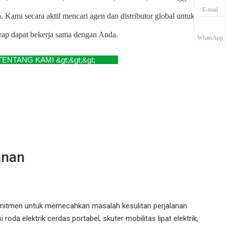
E-mail
a.
Kami secara aktif mencari agen dan distributor global untuk
rap dapat bekerja sama dengan Anda.
WhatsApp
TENTANG KAMI &gt;&gt;&gt;
anan
rkomitmen untuk memecahkan masalah kesulitan perjalanan
a elektrik cerdas portabel, skuter mobilitas lipat elektrik,