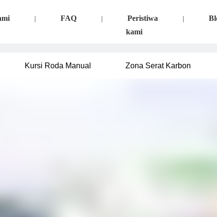
ami
FAQ
Peristiwa
Bl
|
|
|
kami
Kursi Roda Manual
Zona Serat Karbon