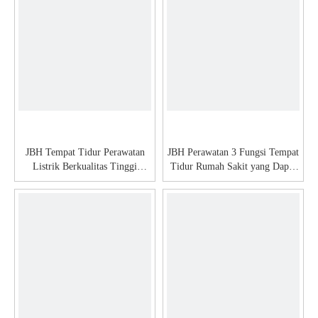
JBH Tempat Tidur Perawatan
JBH Perawatan 3 Fungsi Tempat
Listrik Berkualitas Tinggi
Tidur Rumah Sakit yang Dapat
AB301
Disesuaikan AB300