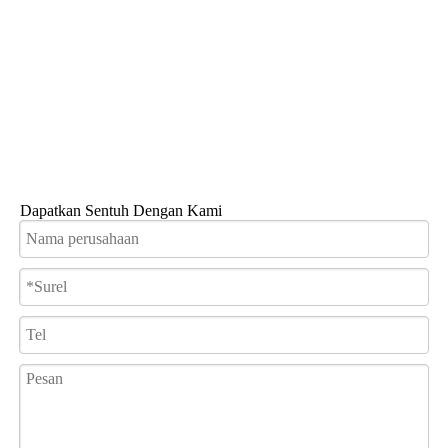
Dapatkan Sentuh Dengan Kami