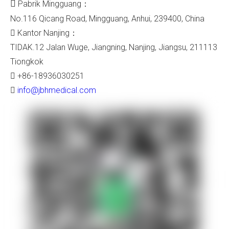

Pabrik Mingguang：
No.116 Qicang Road, Mingguang, Anhui, 239400, China
Kantor Nanjing：

TIDAK.12 Jalan Wuge, Jiangning, Nanjing, Jiangsu, 211113
Tiongkok
+86-18936030251

info@jbhmedical.com
