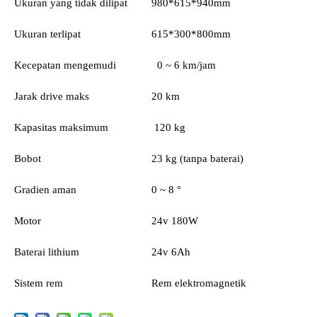
Ukuran yang tidak dilipat
980*615*940mm
Ukuran terlipat
615*300*800mm
Kecepatan mengemudi
0 ~ 6 km/jam
Jarak drive maks
20 km
Kapasitas maksimum
120 kg
Bobot
23 kg (tanpa baterai)
Gradien aman
0 ~ 8 °
Motor
24v 180W
Baterai lithium
24v 6Ah
Sistem rem
Rem elektromagnetik