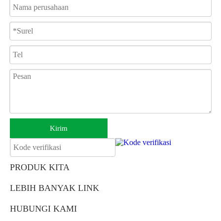
Keuntungan kami:
1. Memiliki desainer dan pabrik independen. JBH Medical
adalah pemasok profesional kursi roda dan memiliki pabrik dan
perancang sendiri.
2. Produk berkualitas tinggi. Semua produk kami memiliki
sertifikasi dan dapat memenuhi persyaratan berbagai negara.
3. Layanan Kustomisasi. Kecuali warna default, produk kami
dapat disesuaikan dengan warna lain sesuai dengan kebutuhan
Anda.
Kirim
4. Layanan purna jual yang sempurna. Kami memiliki agen di
berbagai negara, dan memberikan dukungan teknologi.
PRODUK KITA
LEBIH BANYAK LINK
HUBUNGI KAMI