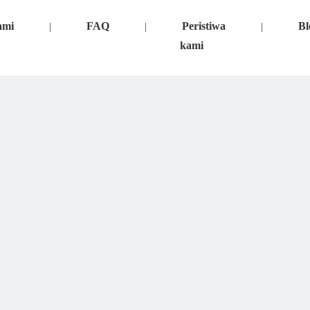
ami
FAQ
Peristiwa
Bl
|
|
|
kami