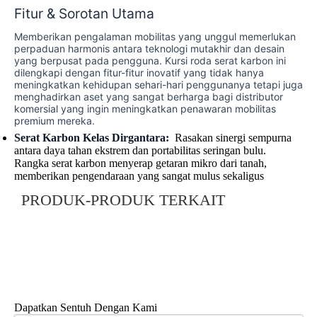
Fitur & Sorotan Utama
Memberikan pengalaman mobilitas yang unggul memerlukan
perpaduan harmonis antara teknologi mutakhir dan desain
yang berpusat pada pengguna. Kursi roda serat karbon ini
dilengkapi dengan fitur-fitur inovatif yang tidak hanya
meningkatkan kehidupan sehari-hari penggunanya tetapi juga
menghadirkan aset yang sangat berharga bagi distributor
komersial yang ingin meningkatkan penawaran mobilitas
premium mereka.
Serat Karbon Kelas Dirgantara:
Rasakan sinergi sempurna
antara daya tahan ekstrem dan portabilitas seringan bulu.
Rangka serat karbon menyerap getaran mikro dari tanah,
memberikan pengendaraan yang sangat mulus sekaligus
menjaga integritas struktural di bawah beban berat.
PRODUK-PRODUK TERKAIT
Motor Brushless Senyap:
Dilengkapi dengan motor brushless
ganda 250W, kursi roda ini menghasilkan tenaga yang kuat
tanpa kebisingan mekanis yang mengganggu, memastikan
pengalaman yang bijaksana dan bermartabat di lingkungan yang
tenang seperti museum atau tempat ibadah.
Arsitektur Tempat Duduk Ergonomis:
Kursi lebar 500mm
dibuat dari kain yang dapat bernapas dan berketahanan tinggi
yang secara alami membentuk kontur tubuh. Desain yang cermat
ini meminimalkan titik-titik tekanan, memastikan kenyamanan
Dapatkan Sentuh Dengan Kami
maksimal bahkan selama perjalanan luar ruangan yang lama.