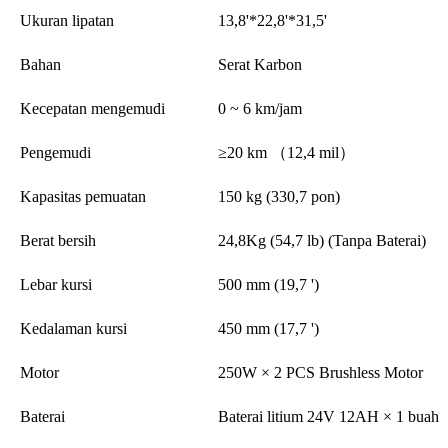
Ukuran lipatan
13,8'*22,8'*31,5'
Bahan
Serat Karbon
Kecepatan mengemudi
0 ~ 6 km/jam
Pengemudi
≥20 km （12,4 mil）
Kapasitas pemuatan
150 kg (330,7 pon)
Berat bersih
24,8Kg (54,7 lb) (Tanpa Baterai)
Lebar kursi
500 mm (19,7 ')
Kedalaman kursi
450 mm (17,7 ')
Motor
250W × 2 PCS Brushless Motor
Baterai
Baterai litium 24V 12AH × 1 buah