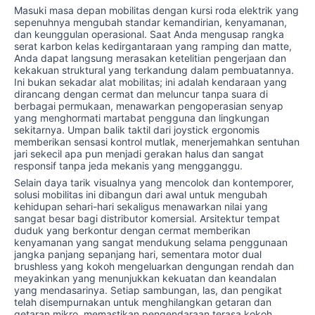
Masuki masa depan mobilitas dengan kursi roda elektrik yang
sepenuhnya mengubah standar kemandirian, kenyamanan,
dan keunggulan operasional. Saat Anda mengusap rangka
serat karbon kelas kedirgantaraan yang ramping dan matte,
Anda dapat langsung merasakan ketelitian pengerjaan dan
kekakuan struktural yang terkandung dalam pembuatannya.
Ini bukan sekadar alat mobilitas; ini adalah kendaraan yang
dirancang dengan cermat dan meluncur tanpa suara di
berbagai permukaan, menawarkan pengoperasian senyap
yang menghormati martabat pengguna dan lingkungan
sekitarnya. Umpan balik taktil dari joystick ergonomis
memberikan sensasi kontrol mutlak, menerjemahkan sentuhan
jari sekecil apa pun menjadi gerakan halus dan sangat
responsif tanpa jeda mekanis yang mengganggu.
Selain daya tarik visualnya yang mencolok dan kontemporer,
solusi mobilitas ini dibangun dari awal untuk mengubah
kehidupan sehari-hari sekaligus menawarkan nilai yang
sangat besar bagi distributor komersial. Arsitektur tempat
duduk yang berkontur dengan cermat memberikan
kenyamanan yang sangat mendukung selama penggunaan
jangka panjang sepanjang hari, sementara motor dual
brushless yang kokoh mengeluarkan dengungan rendah dan
meyakinkan yang menunjukkan kekuatan dan keandalan
yang mendasarinya. Setiap sambungan, las, dan pengikat
telah disempurnakan untuk menghilangkan getaran dan
getaran mikro, memastikan pengendaraan terasa kokoh,