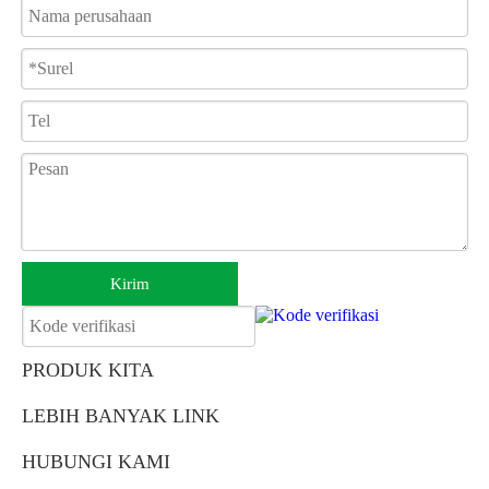
Menghasilkan output yang kuat dan stabil dengan konsumsi
energi yang rendah—dioptimalkan untuk lingkungan perkotaan
yang datar dan kemiringan sedang.
Baterai Lithium 10Ah yang Dapat Dilepas
Ringan, kompak, dan mudah dibawa dengan satu tangan—
memenuhi permintaan pasar akan
skuter mobilitas ringan dengan
baterai lithium
.
Kirim
PRODUK KITA
LEBIH BANYAK LINK
HUBUNGI KAMI