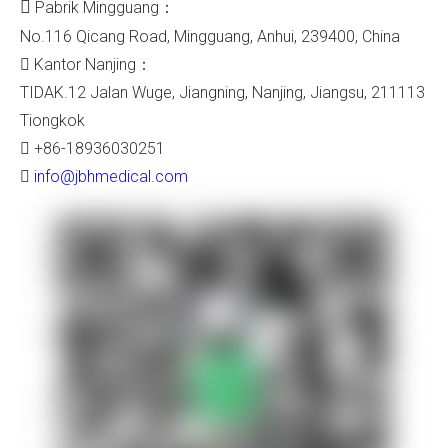

Pabrik Mingguang：
No.116 Qicang Road, Mingguang, Anhui, 239400, China
Kantor Nanjing：

TIDAK.12 Jalan Wuge, Jiangning, Nanjing, Jiangsu, 211113
Tiongkok
+86-18936030251

info@jbhmedical.com
