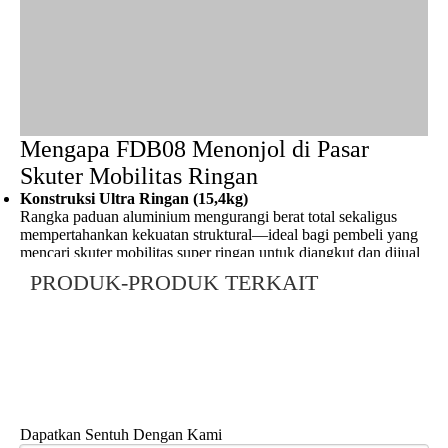
Mengapa FDB08 Menonjol di Pasar
Skuter Mobilitas Ringan
Konstruksi Ultra Ringan (15,4kg)
Rangka paduan aluminium mengurangi berat total sekaligus
mempertahankan kekuatan struktural—ideal bagi pembeli yang
mencari
skuter mobilitas super ringan
untuk diangkut dan dijual
kembali.
PRODUK-PRODUK TERKAIT
Desain Lipat Ringkas untuk Perjalanan & Penyimpanan
Desain skuter mobilitas ringan yang dapat dilipat meminimalkan
volume lipatan, sehingga cocok untuk transportasi mobil,
penyimpanan gudang, dan pengiriman internasional.
Pengontrol PG Inggris untuk Kontrol yang Tepat
Pengontrol PG yang diakui industri memastikan akselerasi yang
mulus, penanganan yang intuitif, dan kinerja yang andal untuk
penggunaan sehari-hari dan aplikasi persewaan.
Motor Tanpa Sikat 150W dengan Inti Tembaga
Dapatkan Sentuh Dengan Kami