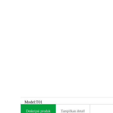
Model:
T01
Deskripsi produk
Tampilkan detail