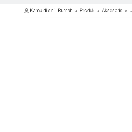
Kamu di sini:
Rumah
»
Produk
»
Aksesoris
»
J