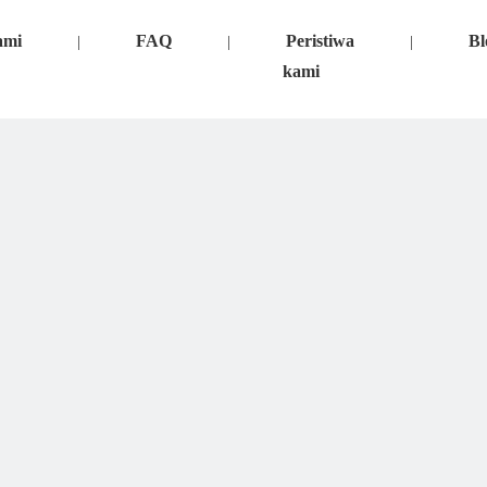
ami
FAQ
Peristiwa
Bl
|
|
|
kami