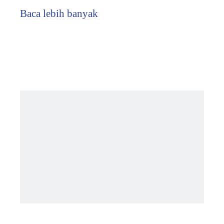
pengembangan teknologi industri, skuter mobilitas
Baca lebih banyak
ringan portabel adalah tren baru dalam beberapa tahun
terakhir. Hari ini, kami suka t