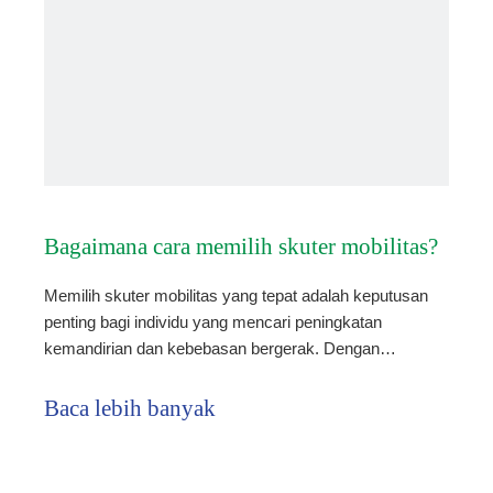
Bagaimana cara memilih skuter mobilitas?
Memilih skuter mobilitas yang tepat adalah keputusan
penting bagi individu yang mencari peningkatan
kemandirian dan kebebasan bergerak. Dengan
segudang pilihan yang tersedia di pasar, memahami
faktor -faktor kunci yang mempengaruhi pilihan ini
Baca lebih banyak
sangat penting. Artikel ini menggali aspek komprehensif