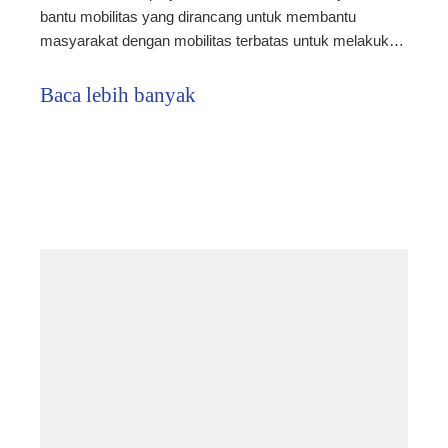
bantu mobilitas yang dirancang untuk membantu
masyarakat dengan mobilitas terbatas untuk melakukan
perjalanan dengan lebih mudah dan nyaman. Skuter ini
biasanya ringan, kompak, dan dapat dilipat,
Baca lebih banyak
menjadikannya ideal untuk perjalanan dan transportasi.
Mereka sangat berguna bagi orang yang
menginginkannya