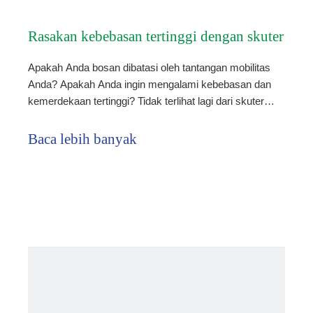
Rasakan kebebasan tertinggi dengan skuter
Apakah Anda bosan dibatasi oleh tantangan mobilitas
mobilitas serat karbon
Anda? Apakah Anda ingin mengalami kebebasan dan
kemerdekaan tertinggi? Tidak terlihat lagi dari skuter
mobilitas serat karbon! Serat karbon adalah bahan
kinerja tinggi yang ringan, kuat, dan tahan lama. Saat
Baca lebih banyak
digunakan dalam skuter mobilitas, itu