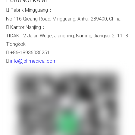
HUBUNGI KAMI

Pabrik Mingguang：
No.116 Qicang Road, Mingguang, Anhui, 239400, China
Kantor Nanjing：

TIDAK.12 Jalan Wuge, Jiangning, Nanjing, Jiangsu, 211113
Tiongkok
+86-18936030251

info@jbhmedical.com
