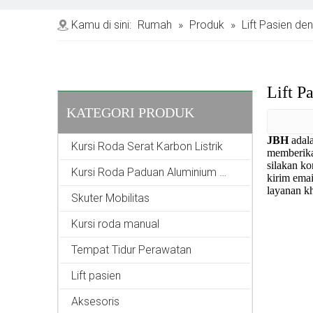
Kamu di sini:
Rumah
»
Produk
»
Lift Pasien de
Lift P
KATEGORI PRODUK
JBH
adal
Kursi Roda Serat Karbon Listrik
memberika
silakan k
Kursi Roda Paduan Aluminium Listrik
kirim emai
layanan k
Skuter Mobilitas
Kursi roda manual
Tempat Tidur Perawatan
Lift pasien
Aksesoris