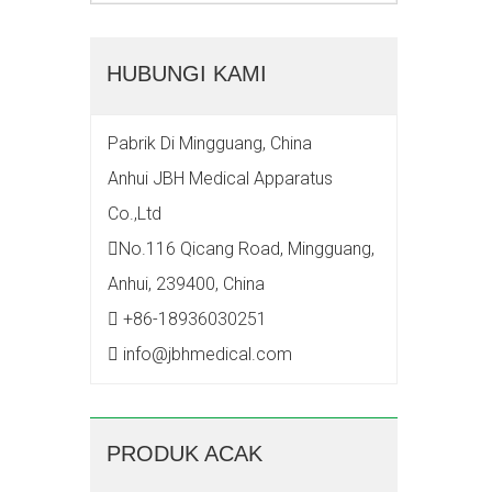
HUBUNGI KAMI
Pabrik Di Mingguang, China
Anhui JBH Medical Apparatus
Co.,Ltd
No.116 Qicang Road, Mingguang,

Anhui, 239400, China
+86-18936030251

info@jbhmedical.com

PRODUK ACAK