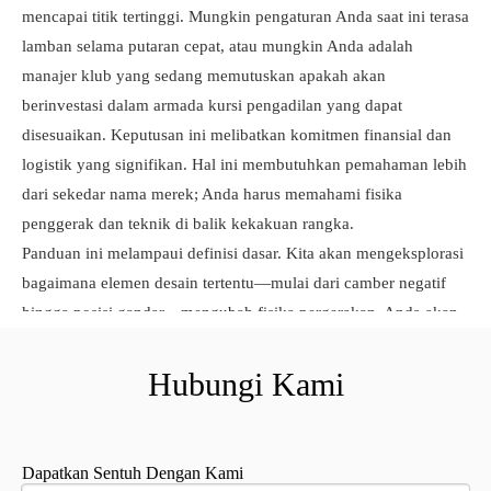
mencapai titik tertinggi. Mungkin pengaturan Anda saat ini terasa
lamban selama putaran cepat, atau mungkin Anda adalah
manajer klub yang sedang memutuskan apakah akan
berinvestasi dalam armada kursi pengadilan yang dapat
disesuaikan. Keputusan ini melibatkan komitmen finansial dan
logistik yang signifikan. Hal ini membutuhkan pemahaman lebih
dari sekedar nama merek; Anda harus memahami fisika
penggerak dan teknik di balik kekakuan rangka.
Panduan ini melampaui definisi dasar. Kita akan mengeksplorasi
bagaimana elemen desain tertentu—mulai dari camber negatif
hingga posisi gandar—mengubah fisika pergerakan. Anda akan
mempelajari mengapa solusi 'hibrida' sering gagal dan cara
menghitung biaya kepemilikan sebenarnya untuk peralatan
Hubungi Kami
mobilitas berkinerja tinggi. Pada akhirnya, Anda akan memiliki
pengetahuan teknis untuk memilih
Kursi Roda Olahraga
yang
sesuai dengan ambisi kompetitif Anda.
Dapatkan Sentuh Dengan Kami